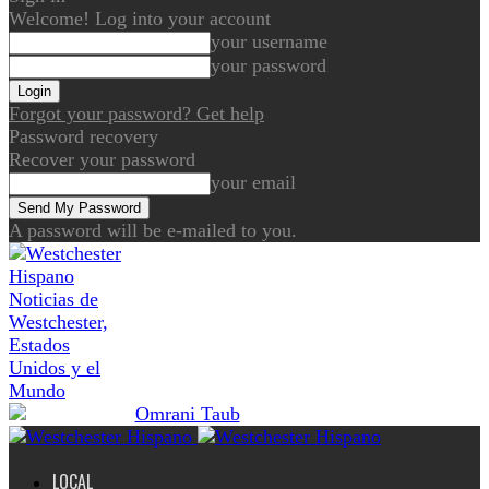
Welcome! Log into your account
your username
your password
Forgot your password? Get help
Password recovery
Recover your password
your email
A password will be e-mailed to you.
Noticias de
Westchester,
Estados
Unidos y el
Mundo
LOCAL