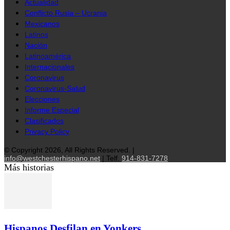
Actualidad
Conflicto Rusia – Ucrania
Mexicanos
Latinos
Nación
Latinoamérica
Internacionales
Coronavirus
Coronavirus-Salud
Elecciones
Informe Especial
Clasificados
Privacy Policy
© Copyright 2026, All Rights Reserved. |
info@westchesterhispano.net
| Telf.
914-831-7278
Más historias
Hispanos Desfilan en Yonkers