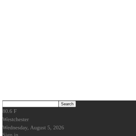
80.6
F
Westchester
Wednesday, August 5, 2026
Sign in