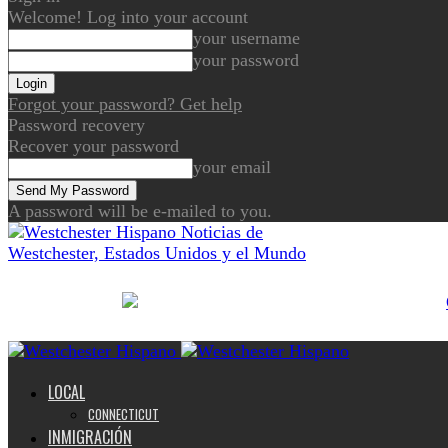
Welcome! Log into your account
your username
your password
Forgot your password? Get help
Password recovery
Recover your password
your email
A password will be e-mailed to you.
Noticias de
Westchester, Estados Unidos y el Mundo
LOCAL
CONNECTICUT
INMIGRACIÓN