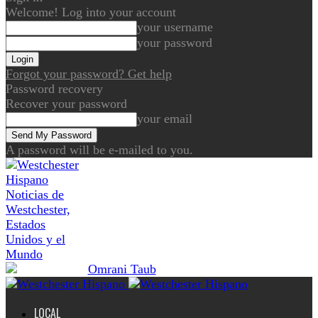
Welcome! Log into your account
your username
your password
Forgot your password? Get help
Password recovery
Recover your password
your email
A password will be e-mailed to you.
Noticias de
Westchester,
Estados
Unidos y el
Mundo
LOCAL