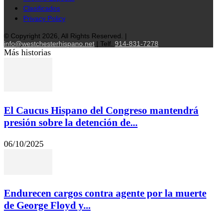
Clasificados
Privacy Policy
© Copyright 2026, All Rights Reserved. |
info@westchesterhispano.net
| Telf.
914-831-7278
Más historias
El Caucus Hispano del Congreso mantendrá
presión sobre la detención de...
06/10/2025
Endurecen cargos contra agente por la muerte
de George Floyd y...