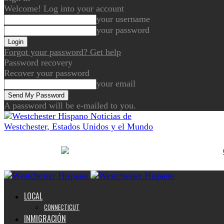
Welcome! Log into your account
your username
your password
Forgot your password? Get help
Password recovery
Recover your password
your email
A password will be e-mailed to you.
Noticias de
Westchester, Estados Unidos y el Mundo
LOCAL
CONNECTICUT
INMIGRACIÓN