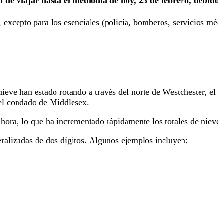
de viajar hasta el mediodía de hoy, 23 de febrero, debido
, excepto para los esenciales (policía, bomberos, servicios m
ieve han estado rotando a través del norte de Westchester, el
n el condado de Middlesex.
hora, lo que ha incrementado rápidamente los totales de niev
eralizadas de dos dígitos. Algunos ejemplos incluyen: