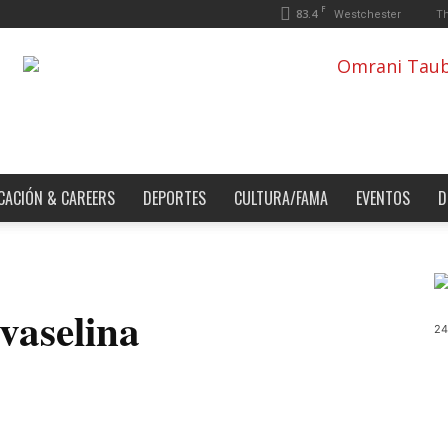
F
83.4
Th
Westchester
CACIÓN & CAREERS
DEPORTES
CULTURA/FAMA
EVENTOS
D
 vaselina
24