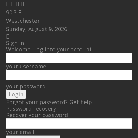
90.3
F
Westchester
Sunday, August 9, 2026
Sign in
Welcome! Log into your account
your username
your password
Forgot your password? Get help
Password recovery
Recover your password
your email