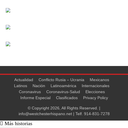
Actualidad
Conflicto Rusia – Ucrania
Mexicanos
Latinos
Nación
Latinoamérica
Internacionales
Coronavirus
Coronavirus-Salud
Elecciones
Informe Especial
Clasificados
Privacy Policy
© Copyright 2026, All Rights Reserved. |
info@westchesterhispano.net
| Telf.
914-831-7278
Más historias