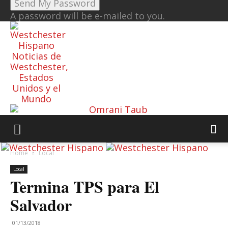
A password will be e-mailed to you.
Noticias de
Westchester,
Estados
Unidos y el
Mundo
Home
Local
Local
Termina TPS para El
Salvador
01/13/2018