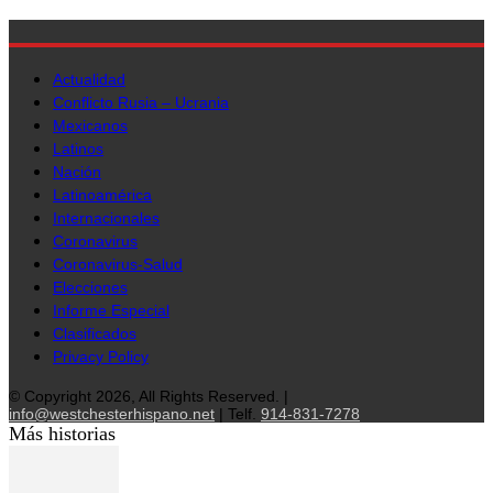
Actualidad
Conflicto Rusia – Ucrania
Mexicanos
Latinos
Nación
Latinoamérica
Internacionales
Coronavirus
Coronavirus-Salud
Elecciones
Informe Especial
Clasificados
Privacy Policy
© Copyright 2026, All Rights Reserved. |
info@westchesterhispano.net
| Telf.
914-831-7278
Más historias