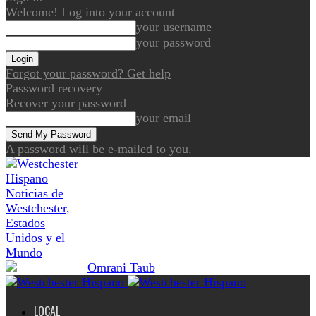
Welcome! Log into your account
your username
your password
Forgot your password? Get help
Password recovery
Recover your password
your email
A password will be e-mailed to you.
Noticias de
Westchester,
Estados
Unidos y el
Mundo
LOCAL