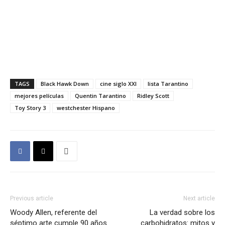
TAGS
Black Hawk Down
cine siglo XXI
lista Tarantino
mejores películas
Quentin Tarantino
Ridley Scott
Toy Story 3
westchester Hispano
Previous article
Next article
Woody Allen, referente del
La verdad sobre los
séptimo arte cumple 90 años
carbohidratos: mitos y