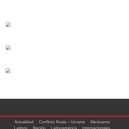
Actualidad
Conflicto Rusia – Ucrania
Mexicanos
Latinos
Nación
Latinoamérica
Internacionales