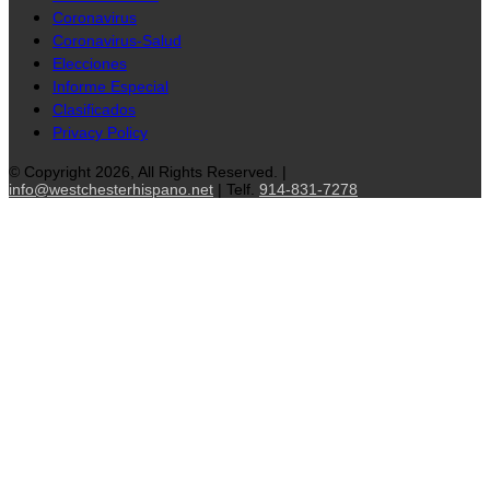
Coronavirus
Coronavirus-Salud
Elecciones
Informe Especial
Clasificados
Privacy Policy
© Copyright 2026, All Rights Reserved. |
info@westchesterhispano.net
| Telf.
914-831-7278