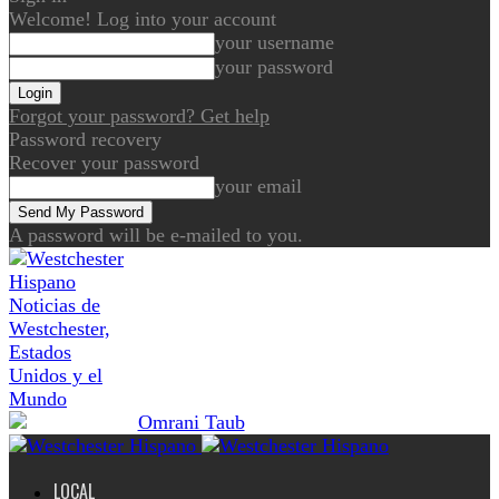
Welcome! Log into your account
your username
your password
Forgot your password? Get help
Password recovery
Recover your password
your email
A password will be e-mailed to you.
Noticias de
Westchester,
Estados
Unidos y el
Mundo
LOCAL