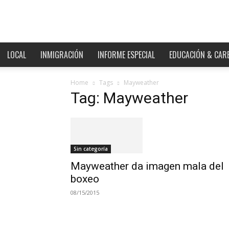
Westchester,
Estados
Unidos
y
el
LOCAL
INMIGRACIÓN
INFORME ESPECIAL
EDUCACIÓN & CAR
Mundo
Home
Tags
Mayweather
Tag: Mayweather
Sin categoría
Mayweather da imagen mala del
boxeo
08/15/2015