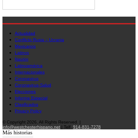
Actualidad
Conflicto Rusia – Ucrania
Mexicanos
Latinos
Nación
Latinoamérica
Internacionales
Coronavirus
Coronavirus-Salud
Elecciones
Informe Especial
Clasificados
Privacy Policy
© Copyright 2026, All Rights Reserved. |
info@westchesterhispano.net
| Telf.
914-831-7278
Más historias