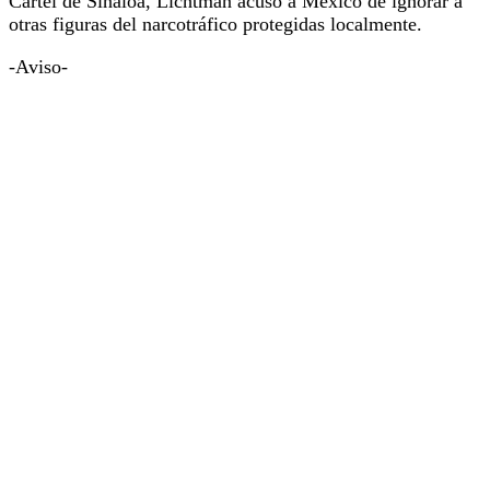
Cártel de Sinaloa, Lichtman acusó a México de ignorar a
otras figuras del narcotráfico protegidas localmente.
-Aviso-