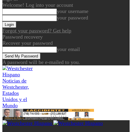
Welcome! Log into your account
your username
your password
Forgot your password? Get help
Password recovery
Recover your password
your email
A password will be e-mailed to you.
Noticias de
Westchester,
Estados
Unidos y el
Mundo