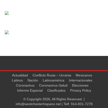
Actualidad
Conflicto Rusia – Ucrania
Mexicanos
Latinos
Nación
Latinoamérica
Internacionales
Coronavirus
Coronavirus-Salud
Elecciones
Informe Especial
Clasificados
Privacy Policy
© Copyright 2026, All Rights Reserved. |
info@westchesterhispano.net
| Telf.
914-831-7278