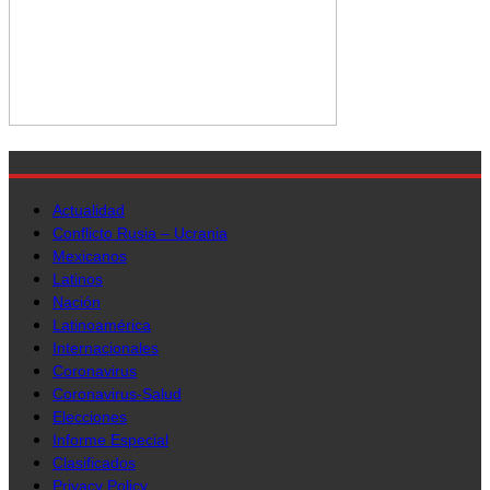
Actualidad
Conflicto Rusia – Ucrania
Mexicanos
Latinos
Nación
Latinoamérica
Internacionales
Coronavirus
Coronavirus-Salud
Elecciones
Informe Especial
Clasificados
Privacy Policy