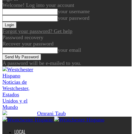
Welcome! Log into your account
your username
your password
Forgot your password? Get help
Password recovery
Recover your password
your email
A password will be e-mailed to you.
Noticias de
Westchester,
Estados
Unidos y el
Mundo
LOCAL