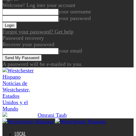
Welcome! Log into your account
your username
your password
Forgot your password? Get help
Password recovery
Recover your password
your email
A password will be e-mailed to you.
Noticias de
Westchester,
Estados
Unidos y el
Mundo
LOCAL