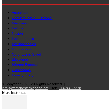
Actualidad
Conflicto Rusia – Ucrania
Mexicanos
Latinos
Nación
Latinoamérica
Internacionales
Coronavirus
Coronavirus-Salud
Elecciones
Informe Especial
Clasificados
Privacy Policy
© Copyright 2026, All Rights Reserved. |
info@westchesterhispano.net
| Telf.
914-831-7278
Más historias