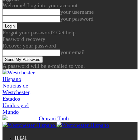
Welcome! Log into your account
your username
your password
Forgot your password? Get help
Password recovery
Recover your password
your email
A password will be e-mailed to you.
Noticias de
Westchester,
Estados
Unidos y el
Mundo
LOCAL