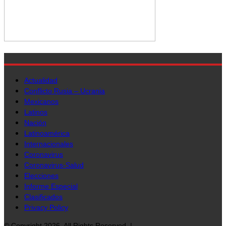
Actualidad
Conflicto Rusia – Ucrania
Mexicanos
Latinos
Nación
Latinoamérica
Internacionales
Coronavirus
Coronavirus-Salud
Elecciones
Informe Especial
Clasificados
Privacy Policy
© Copyright 2026, All Rights Reserved. |