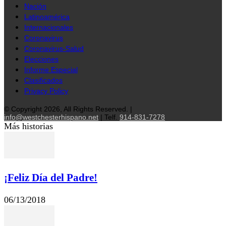
Nación
Latinoamérica
Internacionales
Coronavirus
Coronavirus-Salud
Elecciones
Informe Especial
Clasificados
Privacy Policy
© Copyright 2026, All Rights Reserved. |
info@westchesterhispano.net
| Telf.
914-831-7278
Más historias
¡Feliz Día del Padre!
06/13/2018