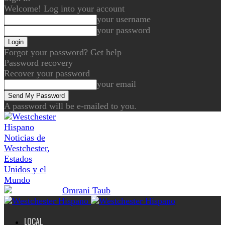
Welcome! Log into your account
your username
your password
Forgot your password? Get help
Password recovery
Recover your password
your email
A password will be e-mailed to you.
Noticias de
Westchester,
Estados
Unidos y el
Mundo
LOCAL