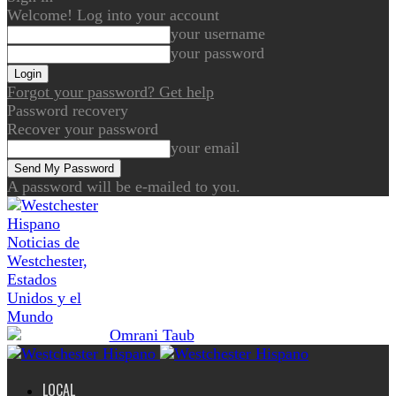
Welcome! Log into your account
your username
your password
Forgot your password? Get help
Password recovery
Recover your password
your email
A password will be e-mailed to you.
Noticias de
Westchester,
Estados
Unidos y el
Mundo
LOCAL