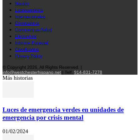
Nación
Latinoamérica
Internacionales
Coronavirus
Coronavirus-Salud
Elecciones
Informe Especial
Clasificados
Privacy Policy
© Copyright 2026, All Rights Reserved. |
info@westchesterhispano.net
| Telf.
914-831-7278
Más historias
Luces de emergencia verdes en unidades de
emergencia por crisis mental
01/02/2024