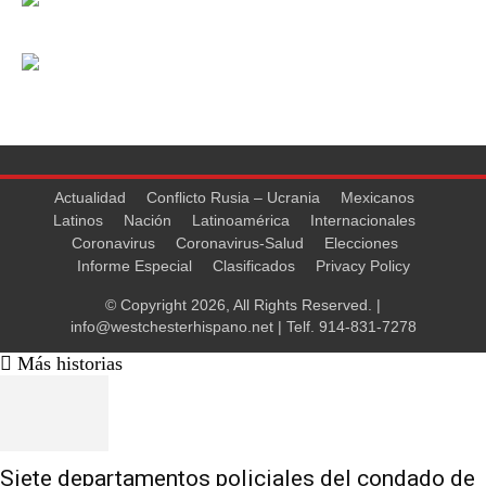
Actualidad
Conflicto Rusia – Ucrania
Mexicanos
Latinos
Nación
Latinoamérica
Internacionales
Coronavirus
Coronavirus-Salud
Elecciones
Informe Especial
Clasificados
Privacy Policy
© Copyright 2026, All Rights Reserved. |
info@westchesterhispano.net
| Telf.
914-831-7278
Más historias
Siete departamentos policiales del condado de