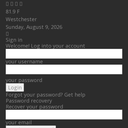
81.9
F
Westchester
Sunday, August 9, 2026
Sign in
Welcome! Log into your account
your username
your password
Forgot your password? Get help
Password recovery
Recover your password
your email