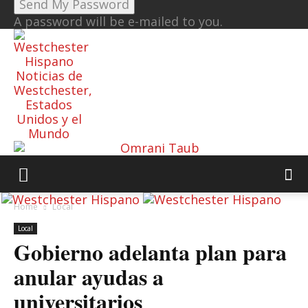
A password will be e-mailed to you.
Noticias de
Westchester,
Estados
Unidos y el
Mundo
Home
Local
Local
Gobierno adelanta plan para
anular ayudas a
universitarios