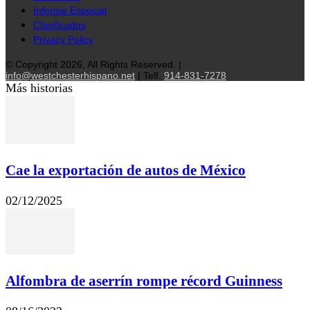
Informe Especial
Clasificados
Privacy Policy
© Copyright 2026, All Rights Reserved. |
info@westchesterhispano.net
| Telf.
914-831-7278
Más historias
Cae la exportación de autos de México
02/12/2025
Alfombra de aserrín rompe récord Guinness