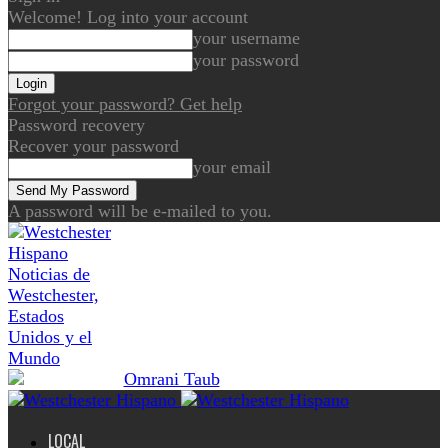
Welcome! Log into your account
your username
your password
Forgot your password? Get help
Password recovery
Recover your password
your email
A password will be e-mailed to you.
Noticias de
Westchester,
Estados
Unidos y el
Mundo
LOCAL