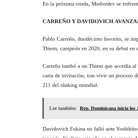
En la próxima ronda, Medvedev se enfrenta
CARREÑO Y DAVIDOVICH AVANZAN
Pablo Carreño, duodécimo favorito, se imp
Thiem, campeón en 2020, en su debut en e
Carreño tumbó a un Thiem que accedía al 
carta de invitación, tras vivir un proceso 
211 del ránking mundial.
Lee también:
Rep. Dominicana inicia los
Davidovich Fokina no falló ante Yoshihito