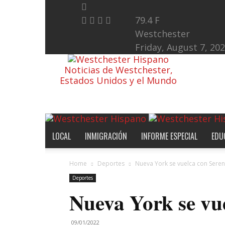
79.4
F
Westchester
Friday, August 7, 20
Noticias de Westchester,
Estados Unidos y el Mundo
LOCAL
INMIGRACIÓN
INFORME ESPECIAL
EDU
Home
Deportes
Nueva York se vuelca con Sere
Deportes
Nueva York se vu
09/01/2022