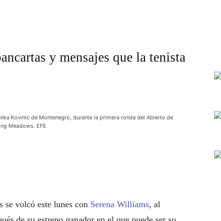
ancartas y mensajes que la tenista
nka Kovinic de Montenegro, durante la primera ronda del Abierto de
shing Meadows. EFE
 se volcó este lunes con
Serena Williams
, al
pués de su estreno ganador en el que puede ser su