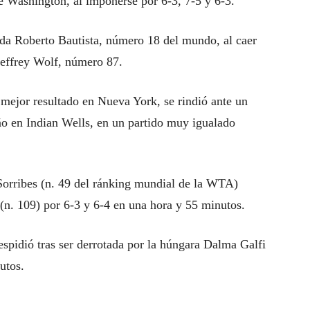
de Washington, al imponerse por 6-3, 7-5 y 6-3.
da Roberto Bautista, número 18 del mundo, al caer
Jeffrey Wolf, número 87.
 mejor resultado en Nueva York, se rindió ante un
o en Indian Wells, en un partido muy igualado
 Sorribes (n. 49 del ránking mundial de la WTA)
(n. 109) por 6-3 y 6-4 en una hora y 55 minutos.
espidió tras ser derrotada por la húngara Dalma Galfi
utos.