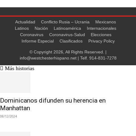
Actualidad
Conflicto Rusia – Ucrania
Mexicanos
Latinos
Nación
Latinoamérica
Internacionales
Coronavirus
Coronavirus-Salud
Elecciones
Informe Especial
Clasificados
Privacy Policy
© Copyright 2026, All Rights Reserved. |
info@westchesterhispano.net
| Telf.
914-831-7278
Más historias
Dominicanos difunden su herencia en
Manhattan
08/12/2024