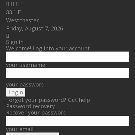
88.1
F
Westchester
Friday, August 7, 2026
Sign in
Welcome! Log into your account
your username
your password
Forgot your password? Get help
Password recovery
Recover your password
your email