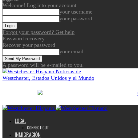
Welcome! Log into your account
your username
your password
Forgot your password? Get help
Password recovery
Recover your password
your email
A password will be e-mailed to you.
Noticias de
Westchester, Estados Unidos y el Mundo
LOCAL
CONNECTICUT
INMIGRACIÓN