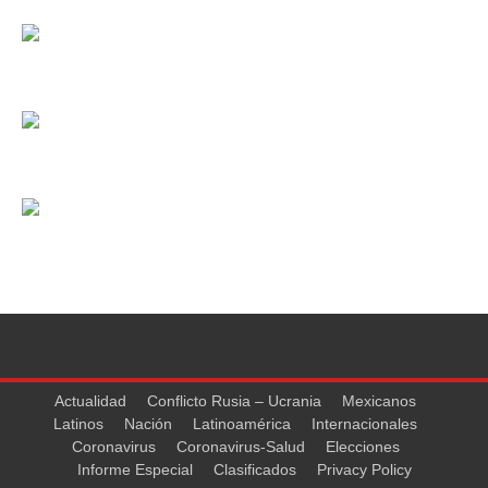
Actualidad
Conflicto Rusia – Ucrania
Mexicanos
Latinos
Nación
Latinoamérica
Internacionales
Coronavirus
Coronavirus-Salud
Elecciones
Informe Especial
Clasificados
Privacy Policy