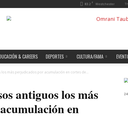
F
83.2
Th
Westchester
DUCACIÓN & CAREERS
DEPORTES
CULTURA/FAMA
EVENT
 los más perjudicados por acumulación en cortes de...
os antiguos los más
24
 acumulación en