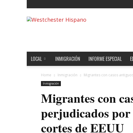
Noticias
de
Westchester,
Estados
Unidos
y
el
LOCAL
INMIGRACIÓN
INFORME ESPECIAL
E
Mundo
Home
Inmigración
Migrantes con casos antiguos
Inmigración
Migrantes con cas
perjudicados por
cortes de EEUU