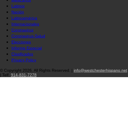
Latinos
Nación
Latinoamérica
Internacionales
Coronavirus
Coronavirus-Salud
Elecciones
Informe Especial
Clasificados
Privacy Policy
© Copyright 2026, All Rights Reserved. |
info@westchesterhispano.net
| Telf.
914-831-7278