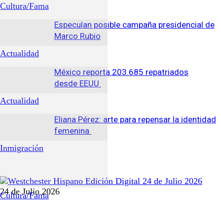
Cultura/Fama
Especulan posible campaña presidencial de
Marco Rubio
Actualidad
México reporta 203.685 repatriados
desde EEUU
Actualidad
Eliana Pérez: arte para repensar la identidad
femenina
Inmigración
24 de Julio 2026
Cultura/Fama