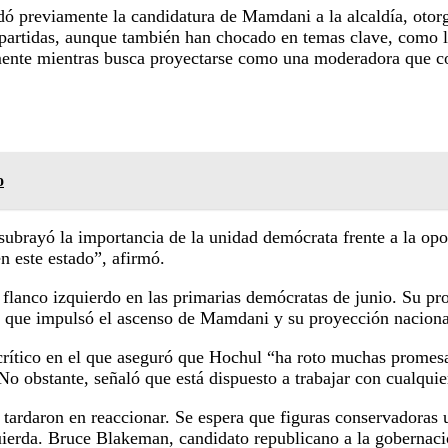
dó previamente la candidatura de Mamdani a la alcaldía, otor
artidas, aunque también han chocado en temas clave, como la
ente mientras busca proyectarse como una moderadora que co
o
subrayó la importancia de la unidad demócrata frente a la opo
 este estado”, afirmó.
flanco izquierdo en las primarias demócratas de junio. Su pr
ca que impulsó el ascenso de Mamdani y su proyección naciona
rítico en el que aseguró que Hochul “ha roto muchas promesas
No obstante, señaló que está dispuesto a trabajar con cualquie
o tardaron en reaccionar. Se espera que figuras conservadoras
uierda. Bruce Blakeman, candidato republicano a la gobernac