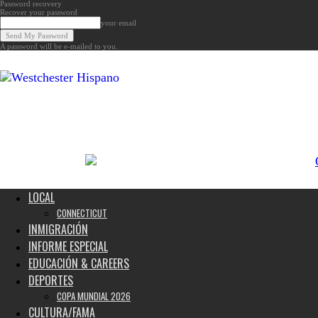
Password recovery
Recover your password
your email
A password will be e-mailed to you.
Noticias
de
Westchester,
Estados
Unidos
y
el
Mundo
LOCAL
CONNECTICUT
INMIGRACIÓN
INFORME ESPECIAL
EDUCACIÓN & CAREERS
DEPORTES
COPA MUNDIAL 2026
CULTURA/FAMA