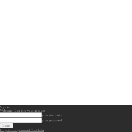
Sign in
Welcome! Log into your account
your username
your password
Forgot your password? Get help