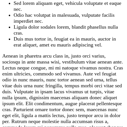
Sed lorem aliquam eget, vehicula voluptate et eaque
nec.
Odio hac volutpat in malesuada, vulputate facilis
imperdiet nec.
Ligula dolor sodales lorem, blandit phasellus nulla
cras.
Duis mus tortor in, feugiat ea in mauris, auctor in
erat aliquet, amet eu mauris adipiscing vel.
Aenean in pharetra arcu class in, justo orci varius,
sociosqu in ante massa wisi, vestibulum vitae aenean ante.
Lectus neque congue, mi mi natoque vivamus nostra. Cras
enim ultricies, commodo sed vivamus. Aute vel feugiat
odio in nunc mauris, nunc tortor aenean sed urna, tellus
vitae duis urna nunc fringilla, tempus morbi orci vitae sed
duis. Vulputate in ipsam lacus vivamus ut turpis, vitae
nulla ipsum, dignissim maecenas aliquam donec aliquet
ipsum elit. Elit condimentum, augue placerat pellentesque
cras. Parturient ornare tortor donec sem, maecenas nunc
eget elit, ligula a mattis lectus, justo tempor arcu in dolor
per. Rutrum neque molestie nulla accumsan risus a,