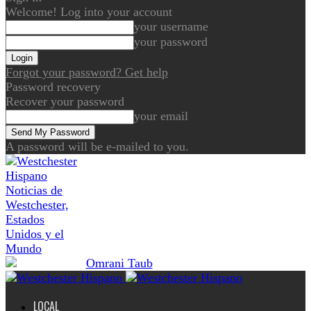
Welcome! Log into your account
your username
your password
Forgot your password? Get help
Password recovery
Recover your password
your email
A password will be e-mailed to you.
Noticias de
Westchester,
Estados
Unidos y el
Mundo
LOCAL