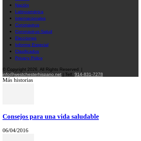
Nación
Latinoamérica
Internacionales
Coronavirus
Coronavirus-Salud
Elecciones
Informe Especial
Clasificados
Privacy Policy
© Copyright 2026, All Rights Reserved. |
info@westchesterhispano.net
| Telf.
914-831-7278
Más historias
Consejos para una vida saludable
06/04/2016