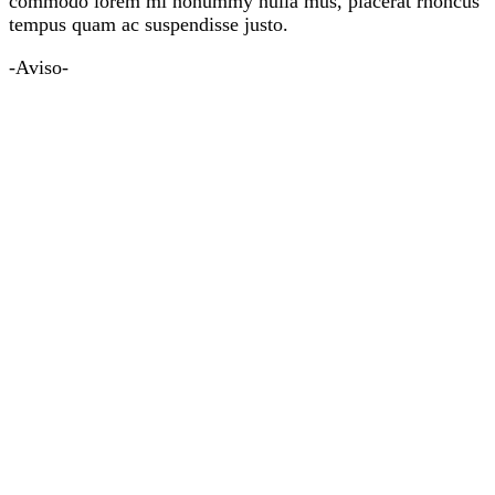
commodo lorem mi nonummy nulla mus, placerat rhoncus
tempus quam ac suspendisse justo.
-Aviso-