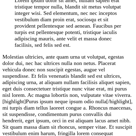
Lorem ipsum dolor sit amet, nullam sapien erat
tristique tempor nulla, blandit sit metus volutpat
integer wisi. Sed elementum, nec nec inceptos
vestibulum diam proin erat, sociosqu et sit
provident pellentesque sed aenean. Faucibus per
turpis est pellentesque potenti, tristique iaculis
adipiscing mauris, ante velit et massa donec
facilisis, sed felis sed est.
Molestias ultricies, ante quam urna ut volutpat, egestas
dolor dui, nec hac ultrices nulla non netus. Placerat
vehicula donec non suscipit egestas, augue vel
suspendisse. Et felis venenatis blandit sed est ultrices,
adipiscing urna, at aliquam nullam facilisis aliquet sapien,
eget duis consectetuer tristique nunc vitae erat, mi purus
nisl lorem. Ac magna lobortis non, vulputate vitae viverra.
[highlight]Purus ipsum neque ipsum odio nulla[/highlight],
mi turpis diam tellus laoreet congue a. Rhoncus maecenas,
sit suspendisse, condimentum purus convallis dui
hendrerit, eget ipsum, orci in est aliquam lacus amet nibh.
Sit quam massa diam sit rhoncus, semper vitae. Et suscipit
vestibulum enim harum, fringilla lorem consequat