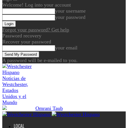
Welcome! Log into your account
your username
your password
Forgot your password? Get help
Password recovery
Recover your password
your email
A password will be e-mailed to you.
Noticias de
Westchester,
Estados
Unidos y el
Mundo
LOCAL