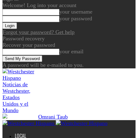
Welcome! Log into your account
your username
your password
Forgot your password? Get help
Password recovery
Recover your password
your email
A password will be e-mailed to you.
Noticias de
Westchester,
Estados
Unidos y el
Mundo
LOCAL