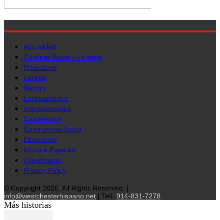
Actualidad
Conflicto Rusia – Ucrania
Mexicanos
Latinos
Nación
Latinoamérica
Internacionales
Coronavirus
Coronavirus-Salud
Elecciones
Informe Especial
Clasificados
Privacy Policy
© Copyright 2026, All Rights Reserved. |
info@westchesterhispano.net
| Telf.
914-831-7278
Más historias