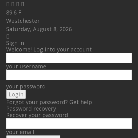
89.6
F
Westchester
Saturday, August 8, 2026
Sign in
Welcome! Log into your account
your username
your password
Forgot your password? Get help
Password recovery
Recover your password
your email