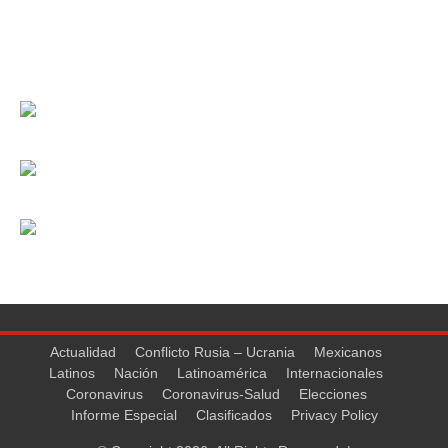
Actualidad
Conflicto Rusia – Ucrania
Mexicanos
Latinos
Nación
Latinoamérica
Internacionales
Coronavirus
Coronavirus-Salud
Elecciones
Informe Especial
Clasificados
Privacy Policy