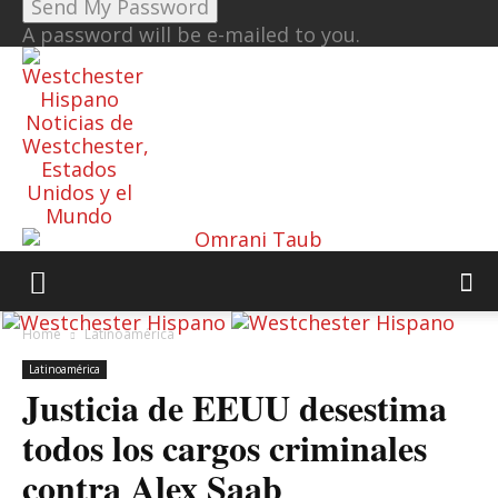
A password will be e-mailed to you.
Noticias de
Westchester,
Estados
Unidos y el
Mundo
Home
Latinoamérica
Latinoamérica
Justicia de EEUU desestima
todos los cargos criminales
contra Alex Saab