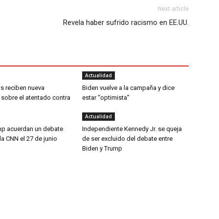
Next article
Revela haber sufrido racismo en EE.UU.
Actualidad
is reciben nueva
Biden vuelve a la campaña y dice
 sobre el atentado contra
estar “optimista”
Actualidad
mp acuerdan un debate
Independiente Kennedy Jr. se queja
 la CNN el 27 de junio
de ser excluido del debate entre
Biden y Trump