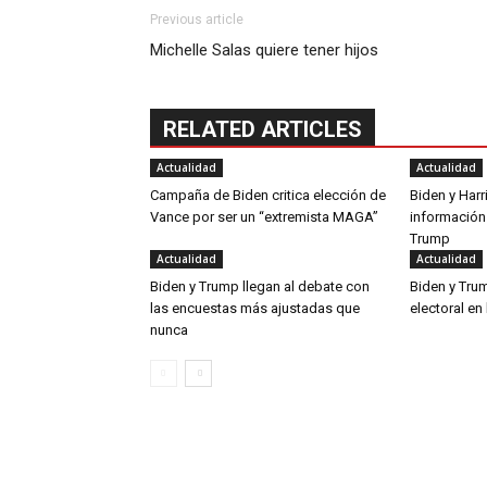
Previous article
Michelle Salas quiere tener hijos
RELATED ARTICLES
Actualidad
Actualidad
Campaña de Biden critica elección de
Biden y Harr
Vance por ser un “extremista MAGA”
información
Trump
Actualidad
Actualidad
Biden y Trump llegan al debate con
Biden y Tru
las encuestas más ajustadas que
electoral en
nunca