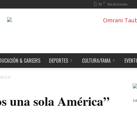
F
91
Westchester
DUCACIÓN & CAREERS
DEPORTES
CULTURA/FAMA
EVENT
mérica”
s una sola América”
24