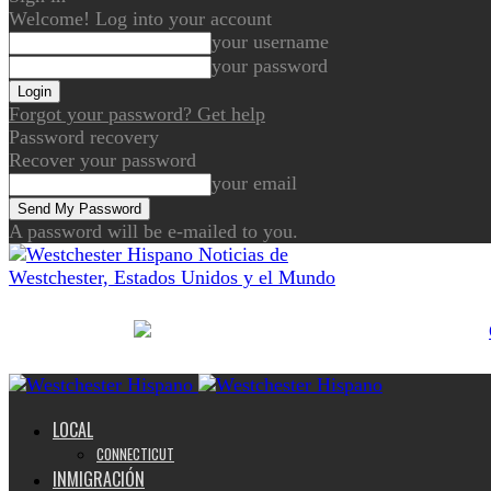
Welcome! Log into your account
your username
your password
Forgot your password? Get help
Password recovery
Recover your password
your email
A password will be e-mailed to you.
Noticias de
Westchester, Estados Unidos y el Mundo
LOCAL
CONNECTICUT
INMIGRACIÓN