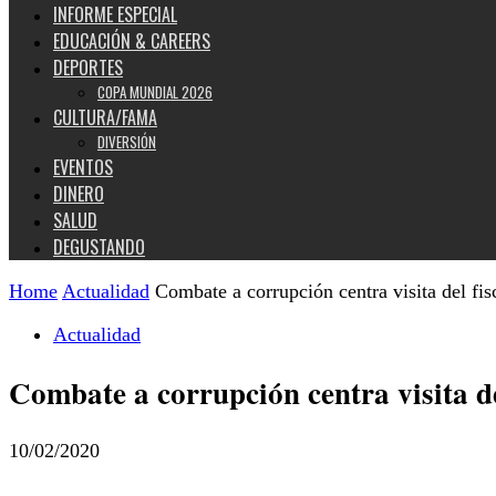
INFORME ESPECIAL
EDUCACIÓN & CAREERS
DEPORTES
COPA MUNDIAL 2026
CULTURA/FAMA
DIVERSIÓN
EVENTOS
DINERO
SALUD
DEGUSTANDO
Home
Actualidad
Combate a corrupción centra visita del fis
Actualidad
Combate a corrupción centra visita de
10/02/2020