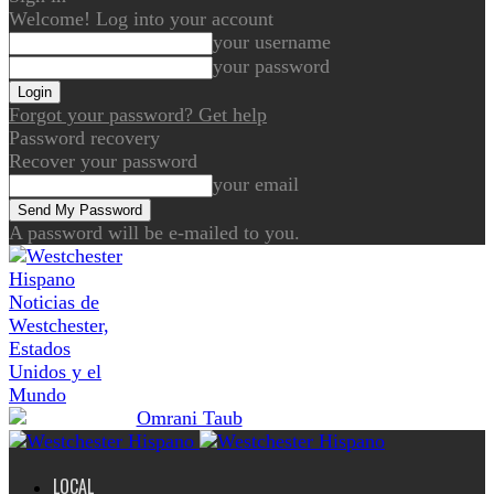
Welcome! Log into your account
your username
your password
Forgot your password? Get help
Password recovery
Recover your password
your email
A password will be e-mailed to you.
Noticias de
Westchester,
Estados
Unidos y el
Mundo
LOCAL