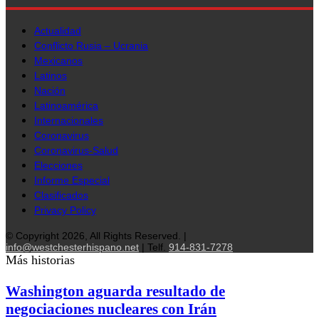
Actualidad
Conflicto Rusia – Ucrania
Mexicanos
Latinos
Nación
Latinoamérica
Internacionales
Coronavirus
Coronavirus-Salud
Elecciones
Informe Especial
Clasificados
Privacy Policy
© Copyright 2026, All Rights Reserved. |
info@westchesterhispano.net
| Telf.
914-831-7278
Más historias
Washington aguarda resultado de
negociaciones nucleares con Irán