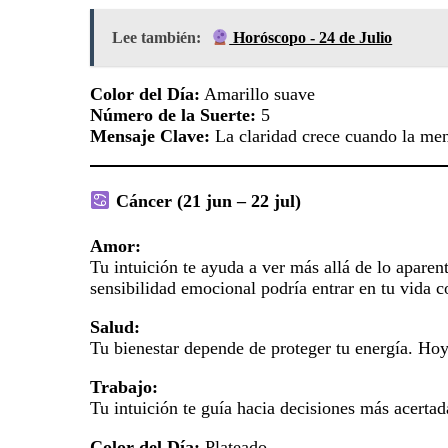
Lee también:
Horóscopo - 24 de Julio
Color del Día:
Amarillo suave
Número de la Suerte:
5
Mensaje Clave:
La claridad crece cuando la men
Cáncer (21 jun – 22 jul)
Amor:
Tu intuición te ayuda a ver más allá de lo aparent
sensibilidad emocional podría entrar en tu vida 
Salud:
Tu bienestar depende de proteger tu energía. Hoy 
Trabajo:
Tu intuición te guía hacia decisiones más acertad
Color del Día:
Plateado