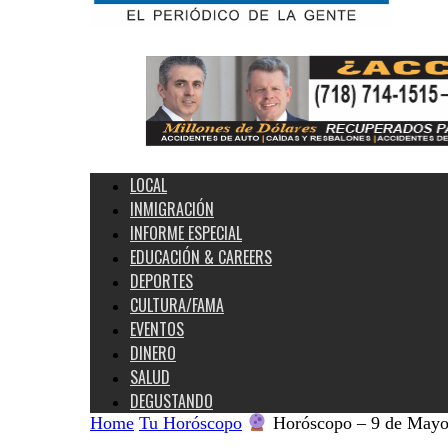
Estados
Unidos
y
el
Mundo
LOCAL
INMIGRACIÓN
INFORME ESPECIAL
EDUCACIÓN & CAREERS
DEPORTES
CULTURA/FAMA
EVENTOS
DINERO
SALUD
DEGUSTANDO
Home
Tu Horóscopo
Horóscopo – 9 de May