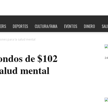
EERS
DEPORTES
CULTURA/FAMA
EVENTOS
DINERO
SAL
ones para la salud mental
ondos de $102
24
salud mental