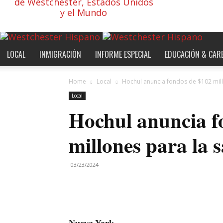
de Westchester, Estados Unidos
y el Mundo
LOCAL
INMIGRACIÓN
INFORME ESPECIAL
EDUCACIÓN & CAR
Home
Local
Hochul anuncia fondos de $102 mill
Local
Hochul anuncia f
millones para la 
03/23/2024