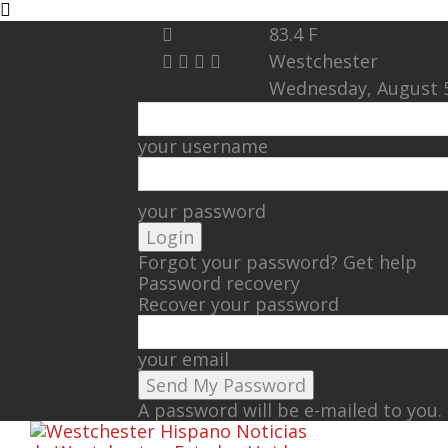
83.4
F
Westchester
Wednesday, August 5
your username
your password
Forgot your password? Get help
Password recovery
Recover your password
your email
A password will be e-mailed to you.
Noticias