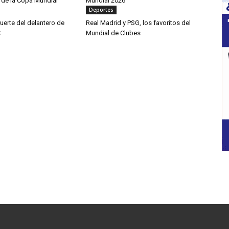
s de la Copa Mundial
Mundial 2026
Deportes
erte del delantero de
Real Madrid y PSG, los favoritos del
C
Mundial de Clubes