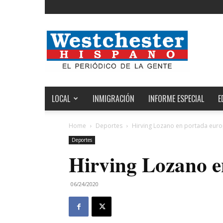
Noticias
de
Westchester,
Estados
Unidos
y
el
LOCAL
INMIGRACIÓN
INFORME ESPECIAL
E
Mundo
Home
Deportes
Hirving Lozano en portada eur
Deportes
Hirving Lozano e
06/24/2020