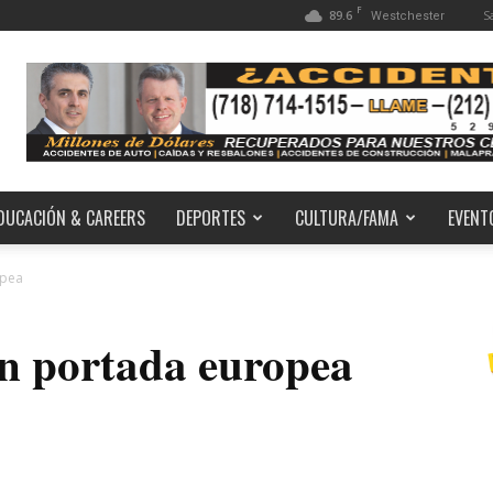
F
89.6
S
Westchester
DUCACIÓN & CAREERS
DEPORTES
CULTURA/FAMA
EVENT
opea
n portada europea