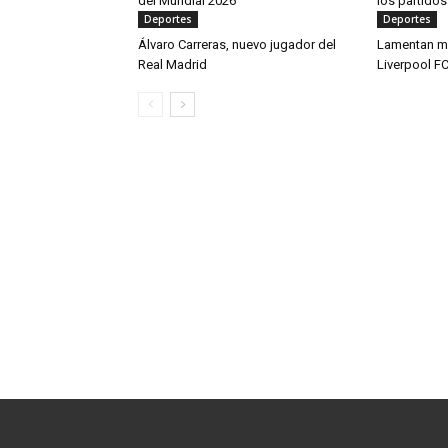
del Mundial 2026
los partido
Deportes
Deportes
Álvaro Carreras, nuevo jugador del
Lamentan mu
Real Madrid
Liverpool F