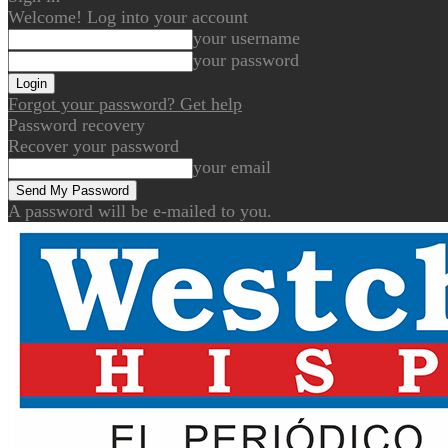
Welcome! Log into your account
your username
your password
Forgot your password? Get help
Password recovery
Recover your password
your email
A password will be e-mailed to you.