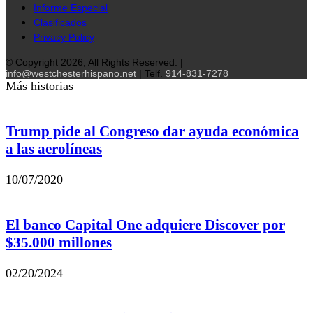
Informe Especial
Clasificados
Privacy Policy
© Copyright 2026, All Rights Reserved. |
info@westchesterhispano.net
| Telf.
914-831-7278
Más historias
Trump pide al Congreso dar ayuda económica
a las aerolíneas
10/07/2020
El banco Capital One adquiere Discover por
$35.000 millones
02/20/2024