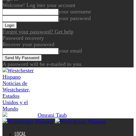
Welcome! Log into your account
your username
your password
Forgot your password? Get help
Password recovery
Recover your password
your email
A password will be e-mailed to you.
Noticias de
Westchester,
Estados
Unidos y el
Mundo
LOCAL