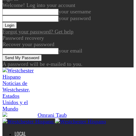
Welcome! Log into your account
your username
your password
Forgot your password? Get help
Password recovery
Recover your password
your email
A password will be e-mailed to you.
Noticias de
Westchester,
Estados
Unidos y el
Mundo
LOCAL