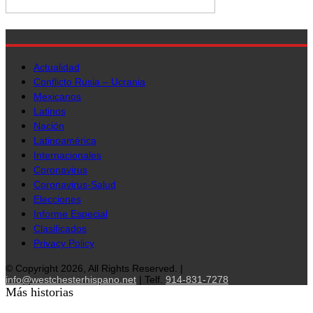
Actualidad
Conflicto Rusia – Ucrania
Mexicanos
Latinos
Nación
Latinoamérica
Internacionales
Coronavirus
Coronavirus-Salud
Elecciones
Informe Especial
Clasificados
Privacy Policy
© Copyright 2026, All Rights Reserved. |
info@westchesterhispano.net
| Telf.
914-831-7278
Más historias