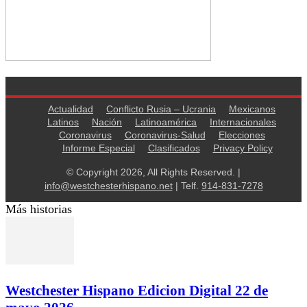
Actualidad
Conflicto Rusia – Ucrania
Mexicanos
Latinos
Nación
Latinoamérica
Internacionales
Coronavirus
Coronavirus-Salud
Elecciones
Informe Especial
Clasificados
Privacy Policy
© Copyright 2026, All Rights Reserved. |
info@westchesterhispano.net
| Telf.
914-831-7278
Más historias
Westchester Hispano Edicion Digital 22 de