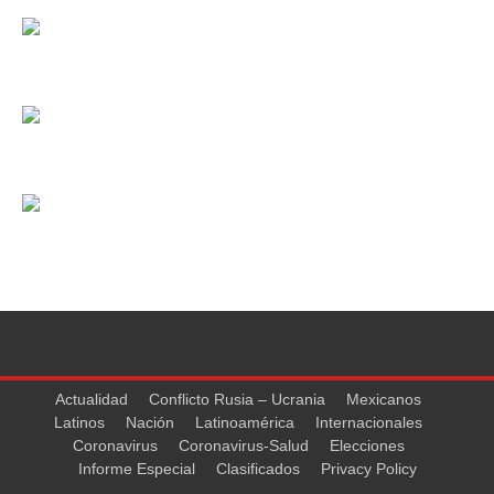
Actualidad
Conflicto Rusia – Ucrania
Mexicanos
Latinos
Nación
Latinoamérica
Internacionales
Coronavirus
Coronavirus-Salud
Elecciones
Informe Especial
Clasificados
Privacy Policy