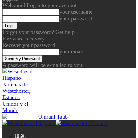
Welcome! Log into your account
your username
your password
Forgot your password? Get help
Password recovery
Recover your password
your email
A password will be e-mailed to you.
Noticias de
Westchester,
Estados
Unidos y el
Mundo
LOCAL