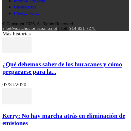
Informe Especial
Clasificados
Privacy Policy
© Copyright 2026, All Rights Reserved. |
info@westchesterhispano.net
| Telf.
914-831-7278
Más historias
¿Qué debemos saber de los huracanes y cómo
prepararse para la...
07/31/2020
Kerry: No hay marcha atrás en eliminación de
emisiones