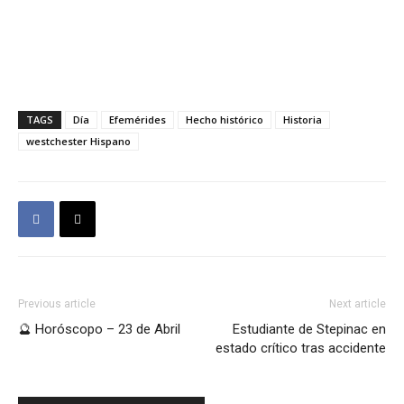
TAGS
Día
Efemérides
Hecho histórico
Historia
westchester Hispano
Previous article
Next article
🔮 Horóscopo – 23 de Abril
Estudiante de Stepinac en
estado crítico tras accidente