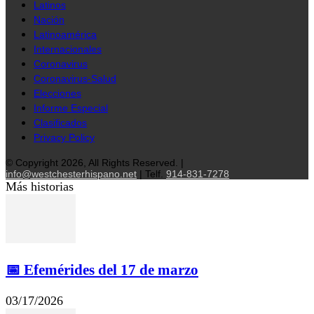
Latinos
Nación
Latinoamérica
Internacionales
Coronavirus
Coronavirus-Salud
Elecciones
Informe Especial
Clasificados
Privacy Policy
© Copyright 2026, All Rights Reserved. |
info@westchesterhispano.net
| Telf.
914-831-7278
Más historias
📅 Efemérides del 17 de marzo
03/17/2026