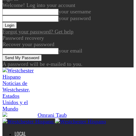
Welcome! Log into your account
your username
your password
Forgot your password? Get help
Password recovery
Recover your password
your email
A password will be e-mailed to you.
Noticias de
Westchester,
Estados
Unidos y el
Mundo
LOCAL