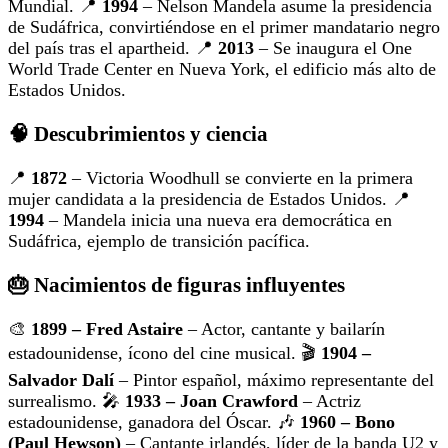
Mundial. 📍
1994
– Nelson Mandela asume la presidencia
de Sudáfrica, convirtiéndose en el primer mandatario negro
del país tras el apartheid. 📍
2013
– Se inaugura el One
World Trade Center en Nueva York, el edificio más alto de
Estados Unidos.
🧠 Descubrimientos y ciencia
📍
1872
– Victoria Woodhull se convierte en la primera
mujer candidata a la presidencia de Estados Unidos. 📍
1994
– Mandela inicia una nueva era democrática en
Sudáfrica, ejemplo de transición pacífica.
🎂 Nacimientos de figuras influyentes
🎨
1899 – Fred Astaire
– Actor, cantante y bailarín
estadounidense, ícono del cine musical. 🎬
1904 –
Salvador Dalí
– Pintor español, máximo representante del
surrealismo. 🎤
1933 – Joan Crawford
– Actriz
estadounidense, ganadora del Óscar. 🎶
1960 – Bono
(Paul Hewson)
– Cantante irlandés, líder de la banda U2 y