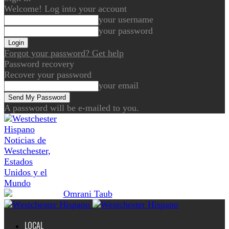
Welcome! Log into your account
your username
your password
Forgot your password? Get help
Password recovery
Recover your password
your email
A password will be e-mailed to you.
Noticias de
Westchester,
Estados
Unidos y el
Mundo
LOCAL