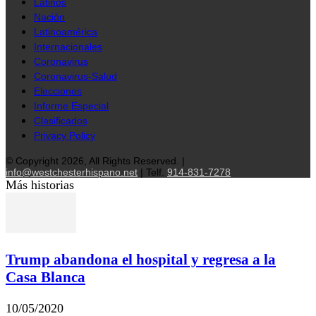
Latinos
Nación
Latinoamérica
Internacionales
Coronavirus
Coronavirus-Salud
Elecciones
Informe Especial
Clasificados
Privacy Policy
© Copyright 2026, All Rights Reserved. |
info@westchesterhispano.net
| Telf.
914-831-7278
Más historias
Trump abandona el hospital y regresa a la
Casa Blanca
10/05/2020