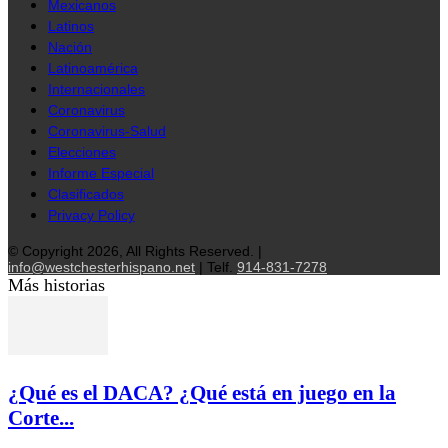
Mexicanos
Latinos
Nación
Latinoamérica
Internacionales
Coronavirus
Coronavirus-Salud
Elecciones
Informe Especial
Clasificados
Privacy Policy
© Copyright 2026, All Rights Reserved. |
info@westchesterhispano.net
| Telf.
914-831-7278
Más historias
¿Qué es el DACA? ¿Qué está en juego en la
Corte...