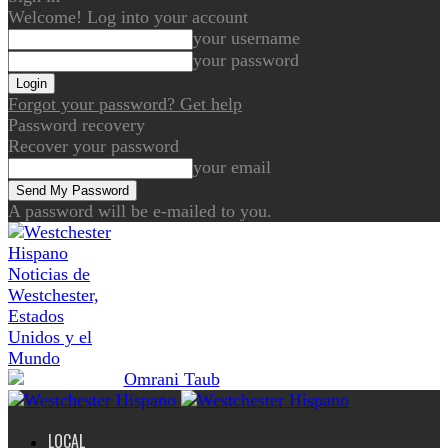
Welcome! Log into your account
your username
your password
Forgot your password? Get help
Password recovery
Recover your password
your email
A password will be e-mailed to you.
Noticias de
Westchester,
Estados
Unidos y el
Mundo
LOCAL