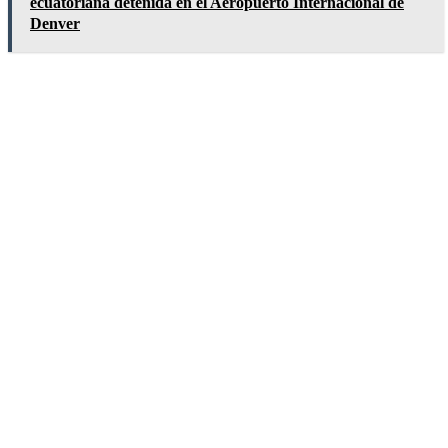
ecuatoriana detenida en el Aeropuerto Internacional de
Denver