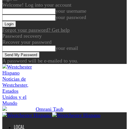
Welcome! Log into your account
your username
your password
Forgot your password? Get help
Password recovery
Recover your password
your email
A password will be e-mailed to you.
Noticias de
Westchester,
Estados
Unidos y el
Mundo
LOCAL