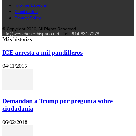
Informe Especial
Clasificados
Privacy Policy
© Copyright 2026, All Rights Reserved. |
info@westchesterhispano.net
| Telf.
914-831-7278
Más historias
ICE arresta a mil pandilleros
04/11/2015
Demandan a Trump por pregunta sobre
ciudadanía
06/02/2018