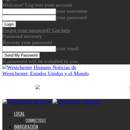
Welcome! Log into your account
your username
your password
Forgot your password? Get help
Password recovery
Recover your password
your email
A password will be e-mailed to you.
Noticias de
Westchester, Estados Unidos y el Mundo
LOCAL
CONNECTICUT
INMIGRACIÓN