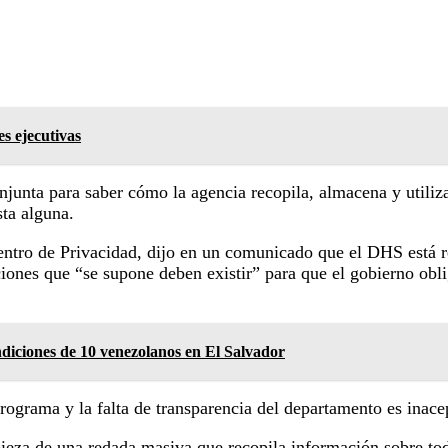
s ejecutivas
onjunta para saber cómo la agencia recopila, almacena y util
sta alguna.
Centro de Privacidad, dijo en un comunicado que el DHS está 
cciones que “se supone deben existir” para que el gobierno ob
diciones de 10 venezolanos en El Salvador
rograma y la falta de transparencia del departamento es inace
za de una redada masiva que recopila información sobre todo