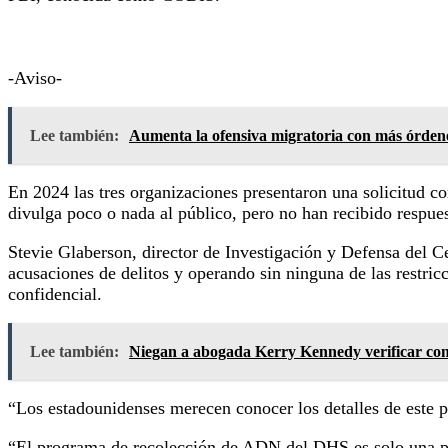
-Aviso-
Lee también:
Aumenta la ofensiva migratoria con más órdene
En 2024 las tres organizaciones presentaron una solicitud c
divulga poco o nada al público, pero no han recibido respue
Stevie Glaberson, director de Investigación y Defensa del 
acusaciones de delitos y operando sin ninguna de las restri
confidencial.
Lee también:
Niegan a abogada Kerry Kennedy verificar con
“Los estadounidenses merecen conocer los detalles de este p
“El programa de recolección de ADN del DHS es solo una pie