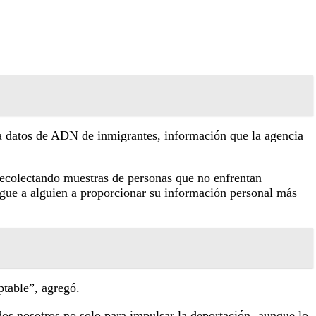
iza datos de ADN de inmigrantes, información que la agencia
recolectando muestras de personas que no enfrentan
ligue a alguien a proporcionar su información personal más
ptable”, agregó.
s nosotros no solo para impulsar la deportación -aunque lo